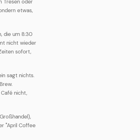
en Tresen oder
sondern etwas,
, die um 8:30
mt nicht wieder
Zeiten sofort,
in sagt nichts.
 Brew.
 Café nicht,
 Großhandel),
er "April Coffee