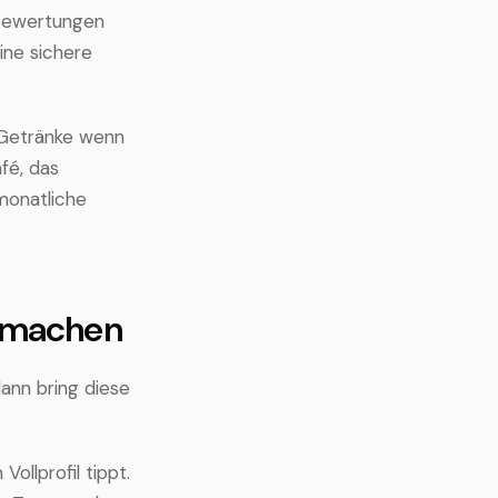
 Bewertungen
ine sichere
-Getränke wenn
afé, das
 monatliche
d machen
ann bring diese
llprofil tippt.