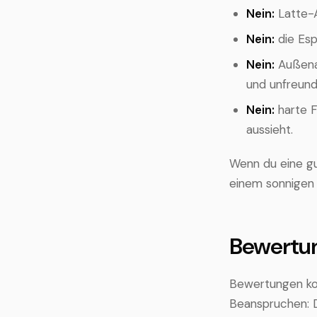
Nein:
Latte-A
Nein:
die Esp
Nein:
Außenau
und unfreundl
Nein:
harte F
aussieht.
Wenn du eine gu
einem sonnigen 
Bewertun
Bewertungen kom
Beanspruchen: D