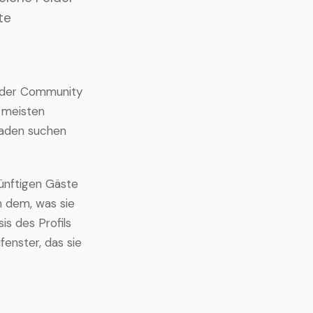
te
n der Community
 meisten
 Laden suchen
 künftigen Gäste
h dem, was sie
is des Profils
fenster, das sie