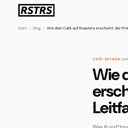
Start
/
Blog
/
Wie dein Café auf Roasters erscheint: der Prof
·
Jun
CAFÉ-BETRIEB
Wie d
ersch
Leitf
Was Kund*inne