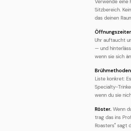
Verwende eine h
Sitzbereich. Kei
das deinen Rau
Öffnungszeiten
Uhr auftaucht u
— und hinterläss
wenn sie sich ä
Brühmethoden
Liste konkret: E
Specialty-Trinke
wenn du sie nic
Röster.
Wenn du 
trag das ins Pro
Roasters" sagt 