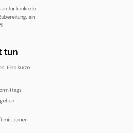
sen für konkrete
ubereitung, ein
l.
t tun
en. Eine kurze
ormittags.
igehen
) mit deinen