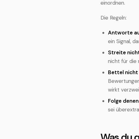
einordnen.
Die Regeln:
Antworte au
ein Signal, d
Streite nic
nicht für die
Bettel nich
Bewertungen,
wirkt verzwe
Folge denen
sei überextra
Was du q