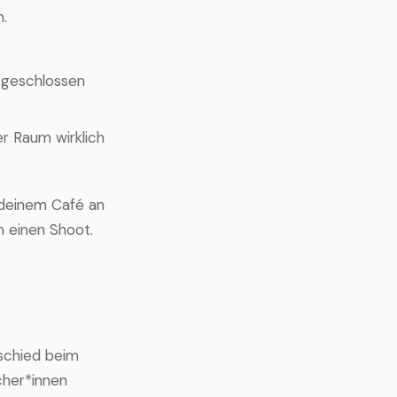
.
 geschlossen
er Raum wirklich
 deinem Café an
m einen Shoot.
schied beim
cher*innen