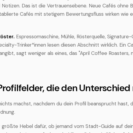
 Notizen. Das ist die Vertrauensebene. Neue Cafés ohne
Etablierte Cafés mit stetigem Bewertungsfluss wirken wie e
Röster.
Espressomaschine, Mühle, Rösterquelle, Signature
cialty-Trinker*innen lesen diesen Abschnitt wirklich. Ein C
ngibt, sagt weniger als eines, das "April Coffee Roasters,
 Profilfelder, die den Unterschie
ichts machst, nachdem du dein Profil beansprucht hast, d
rdnung.
größte Hebel dafür, ob jemand vom Stadt-Guide auf dein Vo