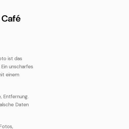
 Café
to ist das
 Ein unscharfes
mit einem
, Entfernung.
 falsche Daten
Fotos,