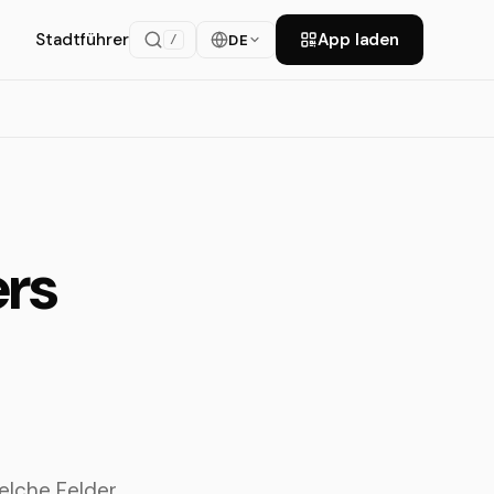
Stadtführer
App laden
DE
/
ers
elche Felder