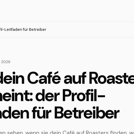
il-Leitfaden für Betreiber
i 2026
ein Café auf Roast
eint: der Profil-
aden für Betreiber
n sehen, wenn sie dein Café auf Roasters finden, w