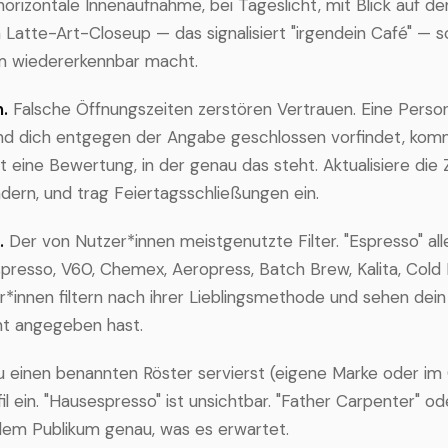
orizontale Innenaufnahme, bei Tageslicht, mit Blick auf d
n Latte-Art-Closeup — das signalisiert "irgendein Café" — 
m wiedererkennbar macht.
.
Falsche Öffnungszeiten zerstören Vertrauen. Eine Person
nd dich entgegen der Angabe geschlossen vorfindet, kom
t eine Bewertung, in der genau das steht. Aktualisiere die 
ndern, und trag Feiertagsschließungen ein.
.
Der von Nutzer*innen meistgenutzte Filter. "Espresso" alle
spresso, V60, Chemex, Aeropress, Batch Brew, Kalita, Cold
r*innen filtern nach ihrer Lieblingsmethode und sehen dein
ht angegeben hast.
einen benannten Röster servierst (eigene Marke oder im
fil ein. "Hausespresso" ist unsichtbar. "Father Carpenter" od
dem Publikum genau, was es erwartet.