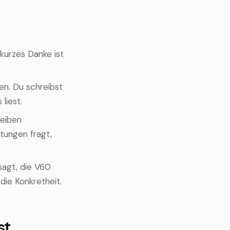
 kurzes Danke ist
en. Du schreibst
liest.
reiben
tungen fragt,
agt, die V60
die Konkretheit.
st