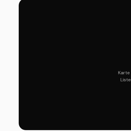
Karte 
List