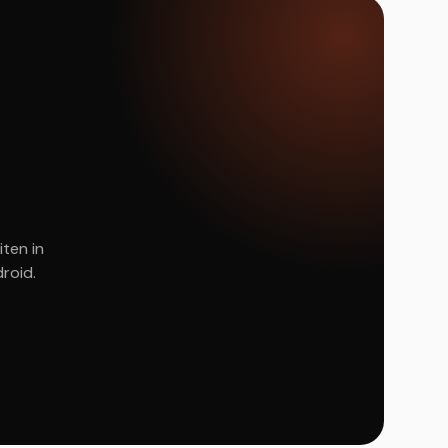
iten in
roid.