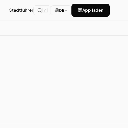
Stadtführer
App laden
DE
/