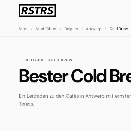
Start
/
Stadtführer
/
Belgien
/
Antwerp
/
Cold Brew
BELGIEN · COLD BREW
Bester Cold Br
Ein Leitfaden zu den Cafés in Antwerp mit ernst
Tonics.