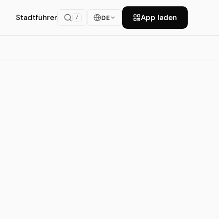
Stadtführer
App laden
DE
/