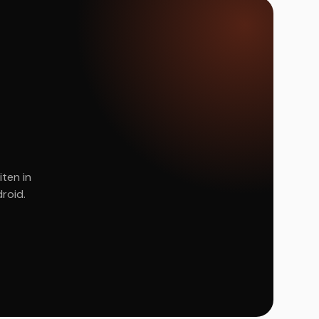
iten in
roid.