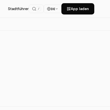
Stadtführer
App laden
DE
/