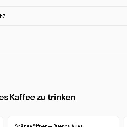
ch?
es Kaffee zu trinken
Spät geöffnet — Buenos Aires