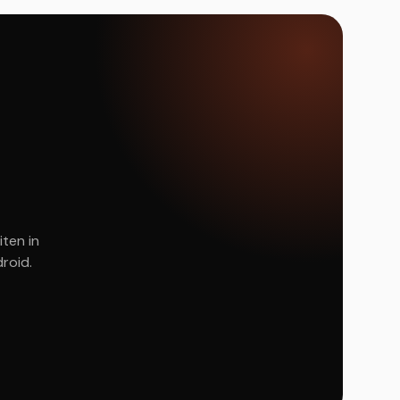
iten in
roid.