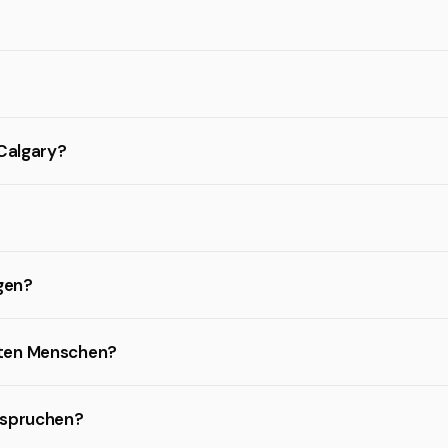
 Calgary?
ügen?
hten Menschen?
anspruchen?