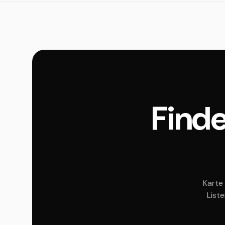
Finde
Karte 
List