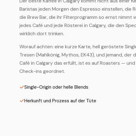
Der beste Kaffee in Calgary kommt nicht aus einer Ke
Baristas jeden Morgen den Espresso einstellen, die 
die Brew Bar, die ihr Filterprogramm so ernst nimmt 
jedes Café und jede Rösterei in Calgary, die den Spec
wirklich dort trinken.
Worauf achten: eine kurze Karte, hell geröstete Sin
Tresen (Mahlkönig, Mythos, EK43), und jemand, der d
Café in Calgary das erfüllt, ist es auf Roasters — 
Check-ins geordnet.
Single-Origin oder helle Blends
Herkunft und Prozess auf der Tüte