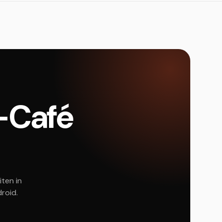
y-Café
iten in
roid.