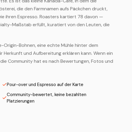
tte. Es ist das kleine Kanada-Café, in dem die
Rösterei, die den Farmnamen aufs Päckchen druckt,
wie ihren Espresso. Roasters kartiert 78 davon —
ialty-Maßstab erfüllt, kuratiert von den Leuten, die
gle-Origin-Bohnen, eine echte Mühle hinter dem
ir Herkunft und Aufbereitung erklären kann. Wenn ein
und die Community hat es nach Bewertungen, Fotos und
Pour-over und Espresso auf der Karte
Community-bewertet, keine bezahlten
Platzierungen