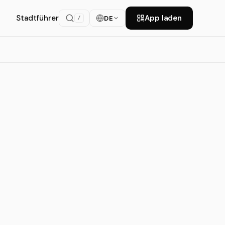
Stadtführer
App laden
DE
/