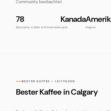
Community beobachtet.
78
Kanada
Amerik
Specialty-Cafés & Röstereien
Land
Region
BESTER KAFFEE — LEITFADEN
Bester Kaffee in Calgary