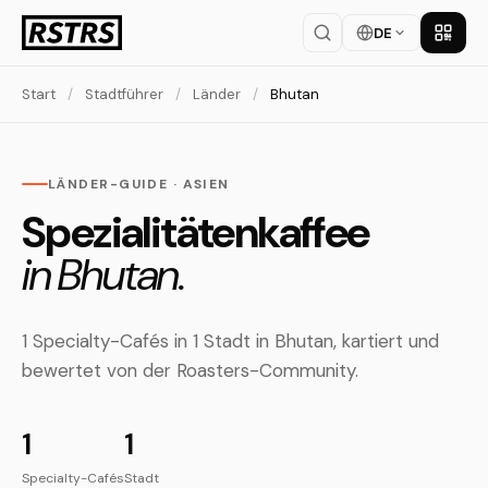
DE
App la
Start
/
Stadtführer
/
Länder
/
Bhutan
LÄNDER-GUIDE · ASIEN
Spezialitätenkaffee
in Bhutan.
1 Specialty-Cafés in 1 Stadt in Bhutan, kartiert und
bewertet von der Roasters-Community.
1
1
Specialty-Cafés
Stadt