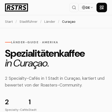
DE
App la
Start
/
Stadtführer
/
Länder
/
Curaçao
LÄNDER-GUIDE · AMERIKA
Spezialitätenkaffee
in Curaçao.
2 Specialty-Cafés in 1 Stadt in Curaçao, kartiert und
bewertet von der Roasters-Community.
2
1
Specialty-Cafés
Stadt