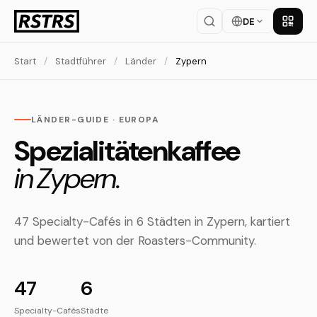
DE
App la
Start
/
Stadtführer
/
Länder
/
Zypern
LÄNDER-GUIDE · EUROPA
Spezialitätenkaffee
in Zypern.
47 Specialty-Cafés in 6 Städten in Zypern, kartiert
und bewertet von der Roasters-Community.
47
6
Specialty-Cafés
Städte