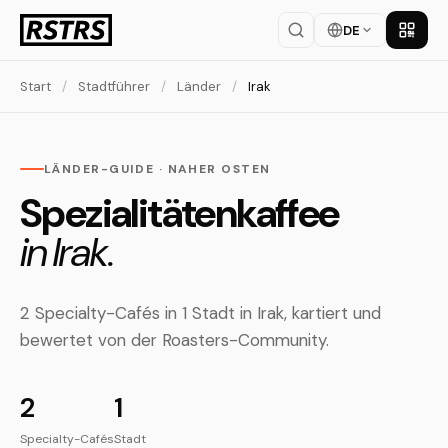
DE
App la
Start
/
Stadtführer
/
Länder
/
Irak
LÄNDER-GUIDE · NAHER OSTEN
Spezialitätenkaffee
in Irak.
2 Specialty-Cafés in 1 Stadt in Irak, kartiert und
bewertet von der Roasters-Community.
2
1
Specialty-Cafés
Stadt