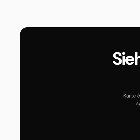
Sieh
Karte ö
s