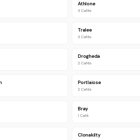
Athlone
3 Cafés
Tralee
3 Cafés
Drogheda
2 Cafés
n
Portlaiose
2 Cafés
Bray
1 Café
Clonakilty