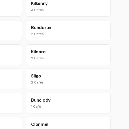
Kilkenny
3 Cafés
Bundoran
2 Cafés
Kildare
2 Cafés
Sligo
2 Cafés
Bunclody
1 Café
Clonmel