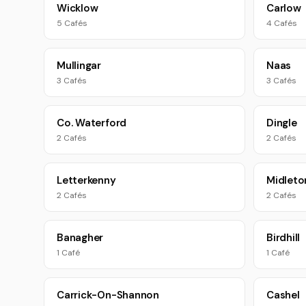
Wicklow
Carlow
5 Cafés
4 Cafés
Mullingar
Naas
3 Cafés
3 Cafés
Co. Waterford
Dingle
2 Cafés
2 Cafés
Letterkenny
Midleto
2 Cafés
2 Cafés
Banagher
Birdhill
1 Café
1 Café
Carrick-On-Shannon
Cashel