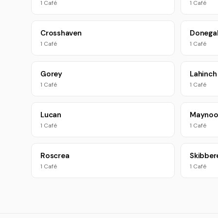
1 Café
1 Café
Crosshaven
Donega
1 Café
1 Café
Gorey
Lahinch
1 Café
1 Café
Lucan
Maynoo
1 Café
1 Café
Roscrea
Skibber
1 Café
1 Café