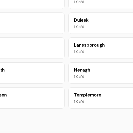
1 Café
l
Duleek
1 Café
Lanesborough
1 Café
th
Nenagh
1 Café
een
Templemore
1 Café