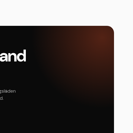
rland
ngsläden
d.