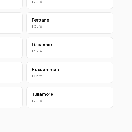
1 Café
Ferbane
1 Café
Liscannor
1 Café
Roscommon
1 Café
Tullamore
1 Café