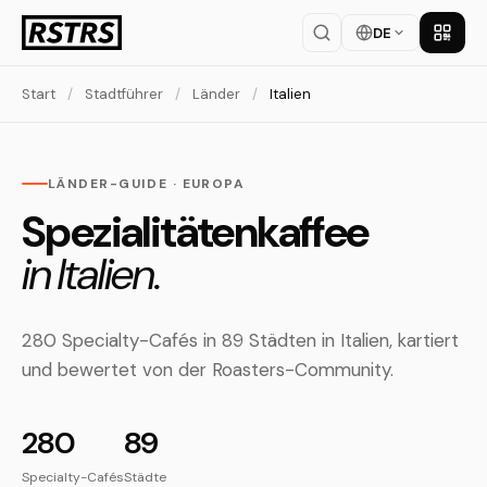
DE
App la
Start
/
Stadtführer
/
Länder
/
Italien
LÄNDER-GUIDE · EUROPA
Spezialitätenkaffee
in Italien.
280 Specialty-Cafés in 89 Städten in Italien, kartiert
und bewertet von der Roasters-Community.
280
89
Specialty-Cafés
Städte