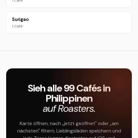
1 Café
Surigao
1 Café
Sieh alle 99 Cafés in
Philippinen
auf Roasters.
Karte öffnen, nach „jetzt geöffnet" oder „am
nächsten" filtern, Lieblingsläden speichern und