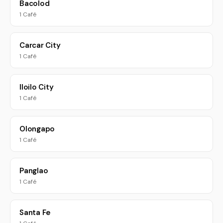
Bacolod
1 Café
Carcar City
1 Café
Iloilo City
1 Café
Olongapo
1 Café
Panglao
1 Café
Santa Fe