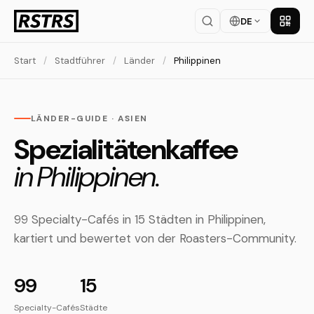
DE
App la
Start
/
Stadtführer
/
Länder
/
Philippinen
LÄNDER-GUIDE · ASIEN
Spezialitätenkaffee
in Philippinen.
99 Specialty-Cafés in 15 Städten in Philippinen,
kartiert und bewertet von der Roasters-Community.
99
15
Specialty-Cafés
Städte