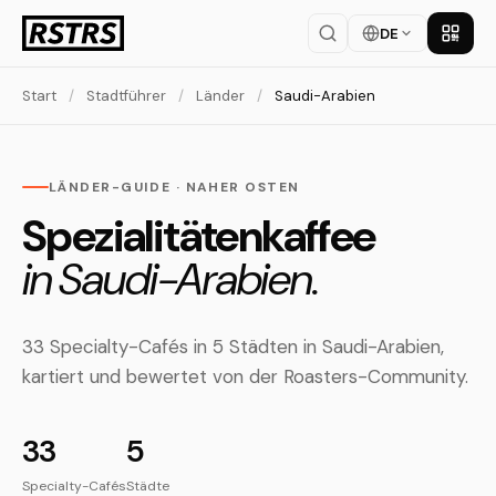
DE
App la
Start
/
Stadtführer
/
Länder
/
Saudi-Arabien
LÄNDER-GUIDE · NAHER OSTEN
Spezialitätenkaffee
in Saudi-Arabien.
33 Specialty-Cafés in 5 Städten in Saudi-Arabien,
kartiert und bewertet von der Roasters-Community.
33
5
Specialty-Cafés
Städte