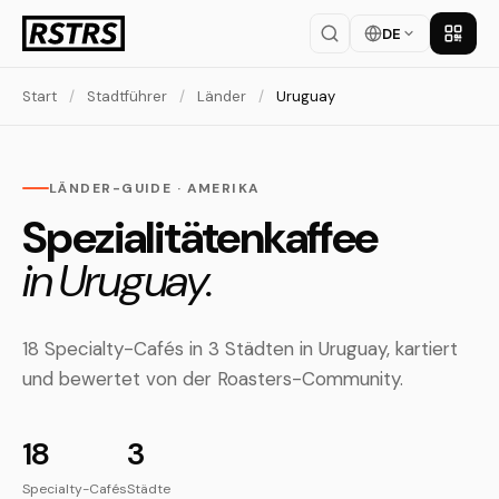
DE
App la
Start
/
Stadtführer
/
Länder
/
Uruguay
LÄNDER-GUIDE · AMERIKA
Spezialitätenkaffee
in Uruguay.
18 Specialty-Cafés in 3 Städten in Uruguay, kartiert
und bewertet von der Roasters-Community.
18
3
Specialty-Cafés
Städte