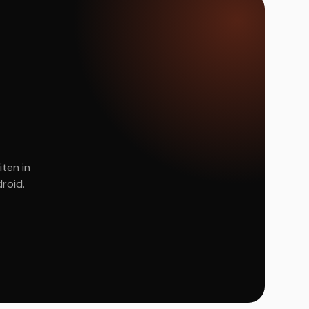
iten in
roid.