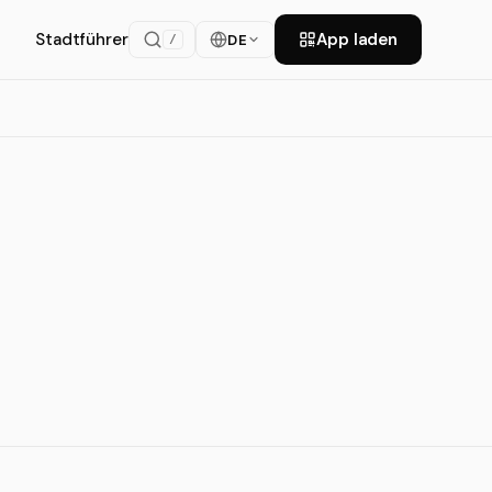
Stadtführer
App laden
DE
/