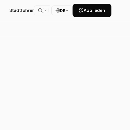
Stadtführer
App laden
DE
/