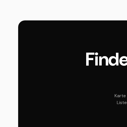
Finde
Karte 
List