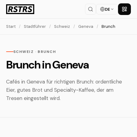
DE
App la
Start
/
Stadtführer
/
Schweiz
/
Geneva
/
Brunch
SCHWEIZ · BRUNCH
Brunch in Geneva
Cafés in Geneva für richtigen Brunch: ordentliche
Eier, gutes Brot und Specialty-Kaffee, der am
Tresen eingestellt wird.