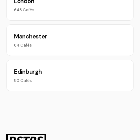
London
648 Cafés
Manchester
84 Cafés
Edinburgh
80 Cafés