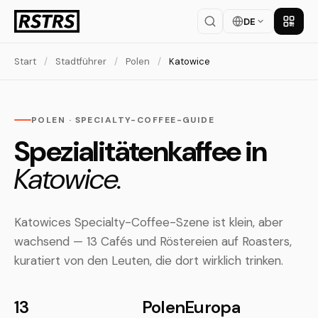
DE
App la
Start
/
Stadtführer
/
Polen
/
Katowice
POLEN · SPECIALTY-COFFEE-GUIDE
Spezialitätenkaffee in
Katowice.
Katowices Specialty-Coffee-Szene ist klein, aber
wachsend — 13 Cafés und Röstereien auf Roasters,
kuratiert von den Leuten, die dort wirklich trinken.
13
Polen
Europa