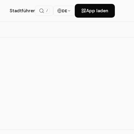
Stadtführer
App laden
DE
/