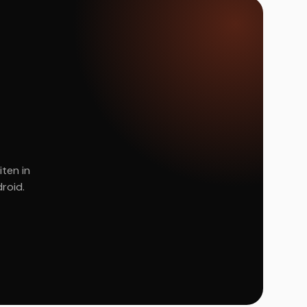
iten in
roid.