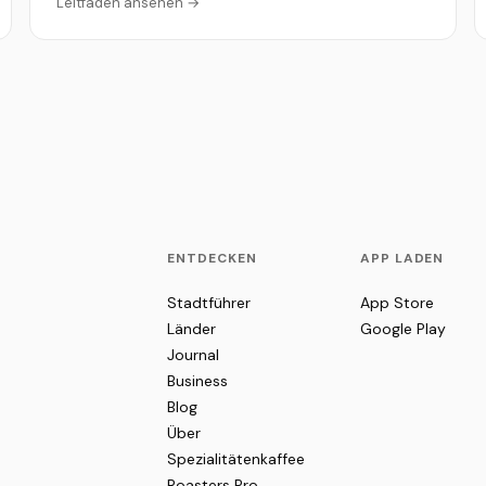
Leitfaden ansehen →
ENTDECKEN
APP LADEN
Stadtführer
App Store
Länder
Google Play
Journal
Business
Blog
Über
Spezialitätenkaffee
Roasters Pro