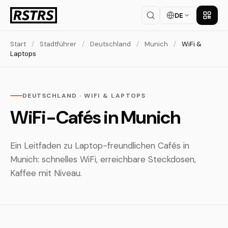
DE
App la
Start
/
Stadtführer
/
Deutschland
/
Munich
/
WiFi &
Laptops
DEUTSCHLAND · WIFI & LAPTOPS
WiFi-Cafés in Munich
Ein Leitfaden zu Laptop-freundlichen Cafés in
Munich: schnelles WiFi, erreichbare Steckdosen,
Kaffee mit Niveau.