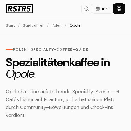
DE
App la
Start
/
Stadtführer
/
Polen
/
Opole
POLEN · SPECIALTY-COFFEE-GUIDE
Spezialitätenkaffee in
Opole.
Opole hat eine aufstrebende Specialty-Szene — 6
Cafés bisher auf Roasters, jedes hat seinen Platz
durch Community-Bewertungen und Check-ins
verdient.