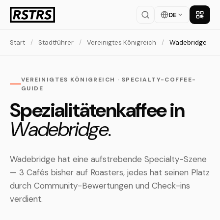
DE
App la
Start
/
Stadtführer
/
Vereinigtes Königreich
/
Wadebridge
VEREINIGTES KÖNIGREICH · SPECIALTY-COFFEE-
GUIDE
Spezialitätenkaffee in
Wadebridge.
Wadebridge hat eine aufstrebende Specialty-Szene
— 3 Cafés bisher auf Roasters, jedes hat seinen Platz
durch Community-Bewertungen und Check-ins
verdient.