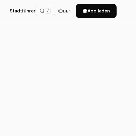
Stadtführer
App laden
DE
/