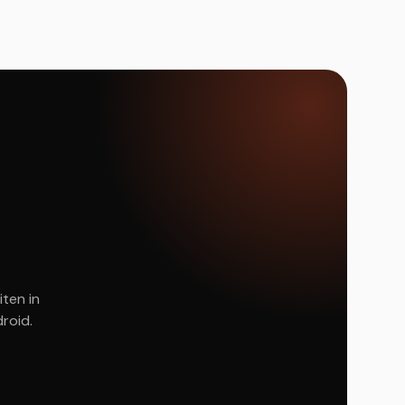
iten in
roid.