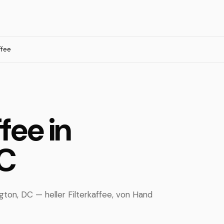
ffee
fee in
DC
ton, DC — heller Filterkaffee, von Hand