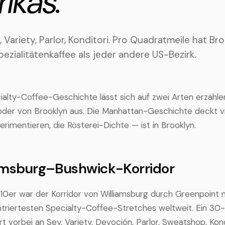
ikas.
 Variety, Parlor, Konditori. Pro Quadratmeile hat B
ezialitätenkaffee als jeder andere US-Bezirk.
alty-Coffee-Geschichte lässt sich auf zwei Arten erzähle
der von Brooklyn aus. Die Manhattan-Geschichte deckt vie
rimentieren, die Rösterei-Dichte — ist in Brooklyn.
iamsburg–Bushwick-Korridor
10er war der Korridor von Williamsburg durch Greenpoint
ntriertesten Specialty-Coffee-Stretches weltweit. Ein 30
t vorbei an Sey, Variety, Devoción, Parlor, Sweatshop, Kond