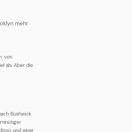
rooklyn mehr
n: von
l ab. Aber die
 nach Bushwick
-minütiger
itori, und einer