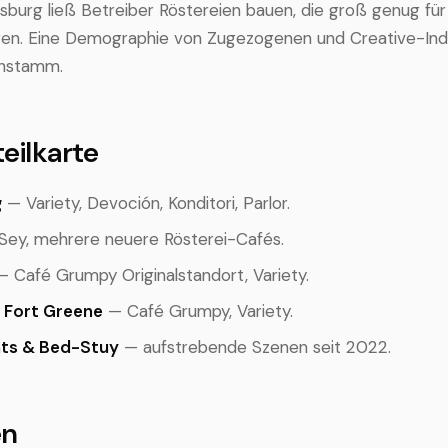
msburg ließ Betreiber Röstereien bauen, die groß genug fü
n. Eine Demographie von Zugezogenen und Creative-Ind
enstamm.
eilkarte
g
— Variety, Devoción, Konditori, Parlor.
ey, mehrere neuere Rösterei-Cafés.
 Café Grumpy Originalstandort, Variety.
 Fort Greene
— Café Grumpy, Variety.
ts & Bed-Stuy
— aufstrebende Szenen seit 2022.
en