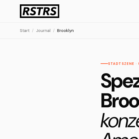
Start
/
Journal
/
Brooklyn
STADTSZENE · 
Spez
Bro
konze