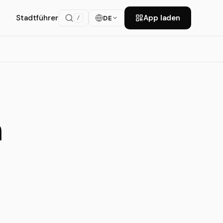
Stadtführer
App laden
DE
/
n