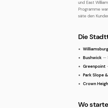
und East Willia
Programme ware
säte den Kund
Die Stadtt
Williamsbur
Bushwick
— S
Greenpoint
—
Park Slope &
Crown Heigh
Wo start