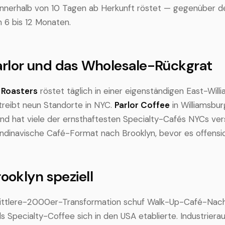
innerhalb von 10 Tagen ab Herkunft röstet — gegenüber d
n 6 bis 12 Monaten.
Parlor und das Wholesale-Rückgrat
 Roasters
röstet täglich in einer eigenständigen East-Will
treibt neun Standorte in NYC.
Parlor Coffee
in Williamsburg
und hat viele der ernsthaftesten Specialty-Cafés NYCs ver
ndinavische Café-Format nach Brooklyn, bevor es offensic
oklyn speziell
mittlere-2000er-Transformation schuf Walk-Up-Café-Nach
 Specialty-Coffee sich in den USA etablierte. Industriera