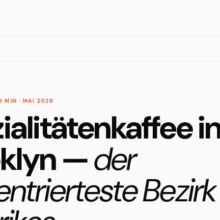
9 MIN · MAI 2026
ialitätenkaffee i
oklyn —
der
ntrierteste Bezirk