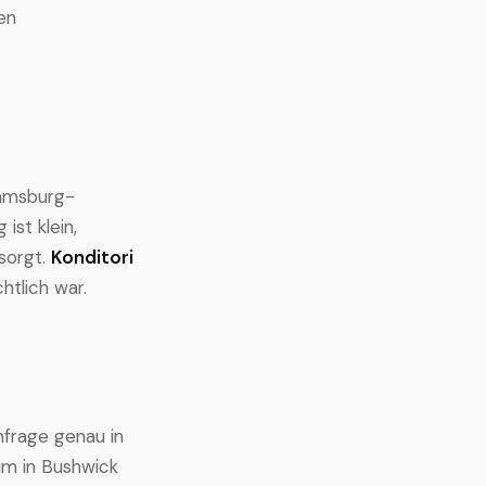
en
iamsburg-
 ist klein,
sorgt.
Konditori
htlich war.
frage genau in
um in Bushwick