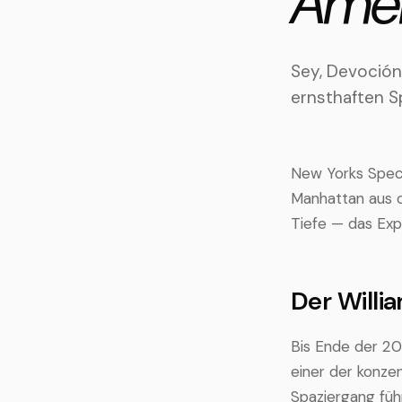
Amer
Sey, Devoción,
ernsthaften Sp
New Yorks Speci
Manhattan aus o
Tiefe — das Expe
Der Will
Bis Ende der 20
einer der konze
Spaziergang führ