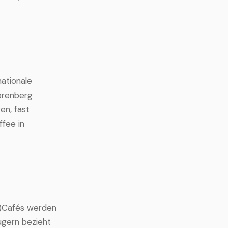
nationale
orenberg
en, fast
ffee in
-)Cafés werden
ugern bezieht