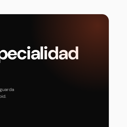
pecialidad
 guarda
oid.