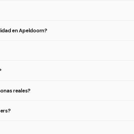
lidad en Apeldoorn?
?
sonas reales?
ters?