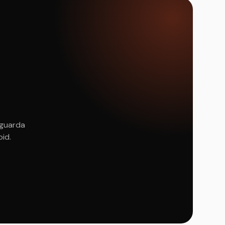
 guarda
oid.