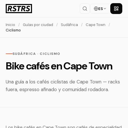
ES
Descar
Inicio
/
Guías por ciudad
/
Sudáfrica
/
Cape Town
/
Ciclismo
SUDÁFRICA · CICLISMO
Bike cafés en Cape Town
Una guía a los cafés ciclistas de Cape Town — racks
fuera, espresso afinado y comunidad rodadora.
Los bike cafés en Cape Town son cafés de especialidad