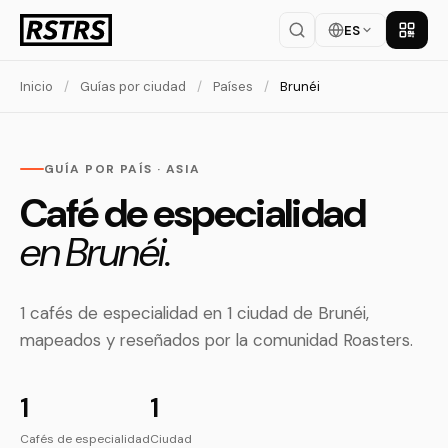
ES
Descar
Inicio
/
Guías por ciudad
/
Países
/
Brunéi
GUÍA POR PAÍS · ASIA
Café de especialidad
en Brunéi.
1 cafés de especialidad en 1 ciudad de Brunéi,
mapeados y reseñados por la comunidad Roasters.
1
1
Cafés de especialidad
Ciudad