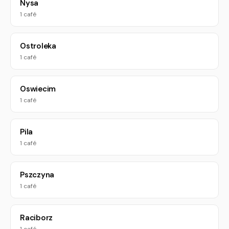
Nysa
1 café
Ostroleka
1 café
Oswiecim
1 café
Pila
1 café
Pszczyna
1 café
Raciborz