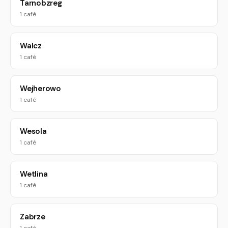
Tarnobzreg
1 café
Walcz
1 café
Wejherowo
1 café
Wesola
1 café
Wetlina
1 café
Zabrze