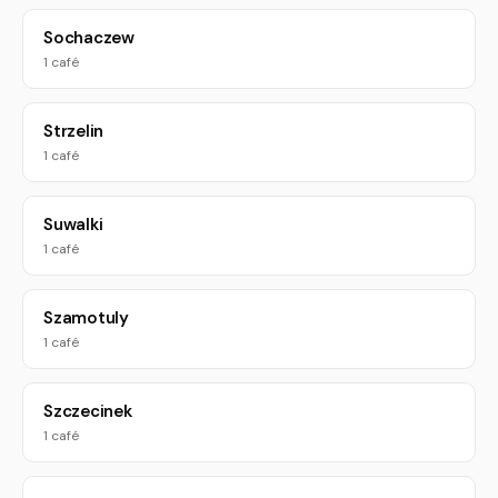
Sochaczew
1 café
Strzelin
1 café
Suwalki
1 café
Szamotuly
1 café
Szczecinek
1 café