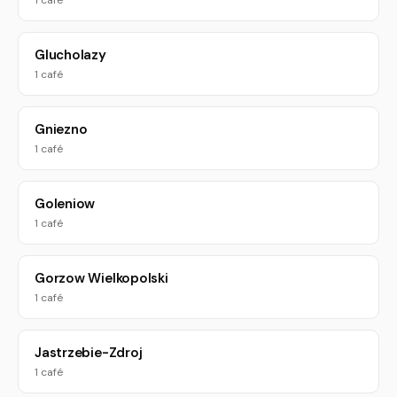
1 café
Glucholazy
1 café
Gniezno
1 café
Goleniow
1 café
Gorzow Wielkopolski
1 café
Jastrzebie-Zdroj
1 café