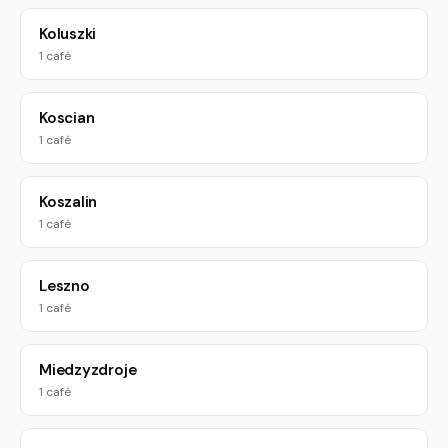
Koluszki
1 café
Koscian
1 café
Koszalin
1 café
Leszno
1 café
Miedzyzdroje
1 café