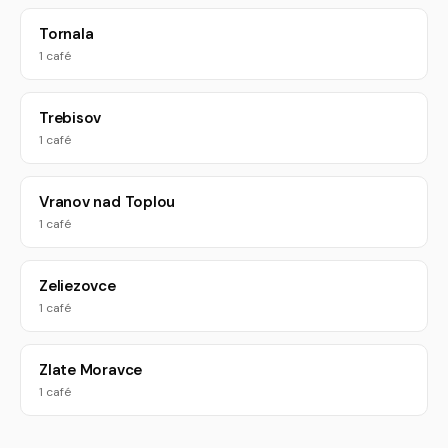
Tornala
1 café
Trebisov
1 café
Vranov nad Toplou
1 café
Zeliezovce
1 café
Zlate Moravce
1 café