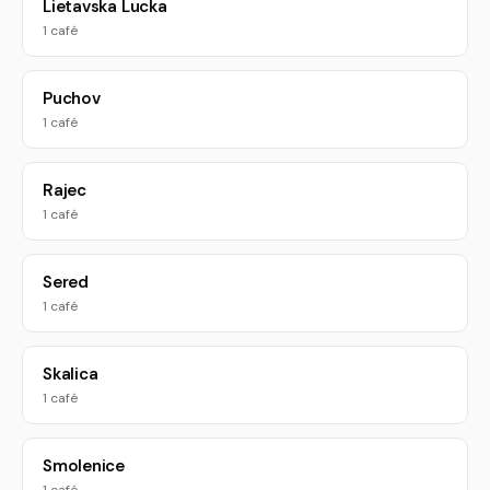
Lietavska Lucka
1 café
Puchov
1 café
Rajec
1 café
Sered
1 café
Skalica
1 café
Smolenice