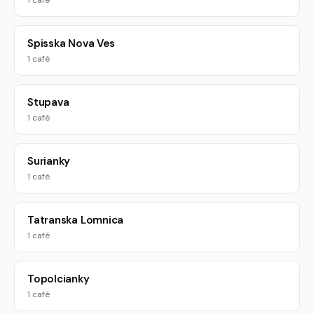
1 café
Spisska Nova Ves
1 café
Stupava
1 café
Surianky
1 café
Tatranska Lomnica
1 café
Topolcianky
1 café