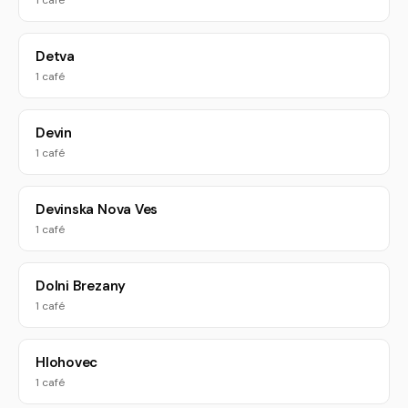
1 café
Detva
1 café
Devin
1 café
Devinska Nova Ves
1 café
Dolni Brezany
1 café
Hlohovec
1 café