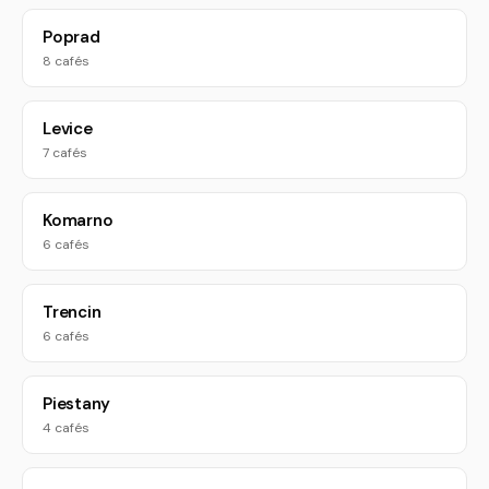
Poprad
8 cafés
Levice
7 cafés
Komarno
6 cafés
Trencin
6 cafés
Piestany
4 cafés