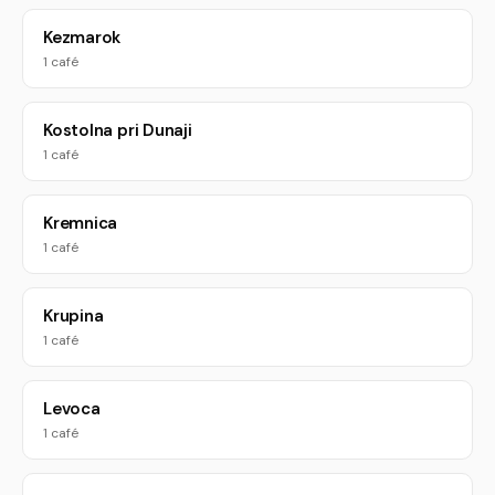
Kezmarok
1 café
Kostolna pri Dunaji
1 café
Kremnica
1 café
Krupina
1 café
Levoca
1 café