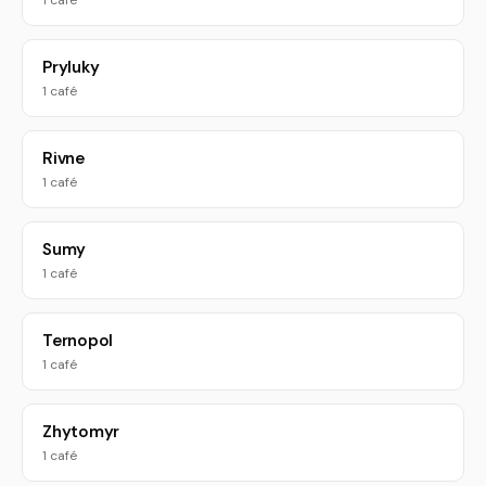
1 café
Pryluky
1 café
Rivne
1 café
Sumy
1 café
Ternopol
1 café
Zhytomyr
1 café