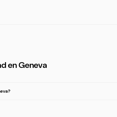
dad en Geneva
neva?