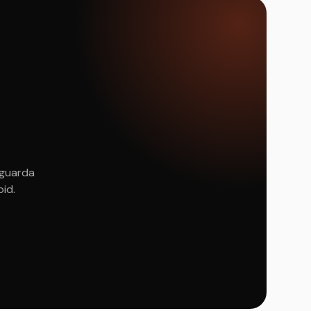
 guarda
oid.