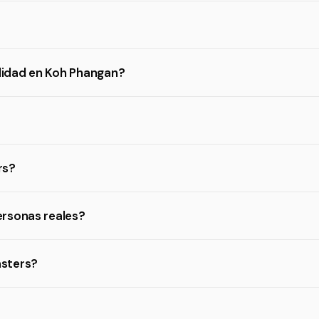
lidad en Koh Phangan?
rs?
ersonas reales?
asters?