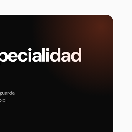
pecialidad
 guarda
oid.