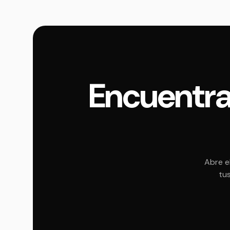
Encuentra
Abre e
tus