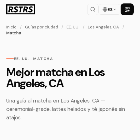
ES
Descar
Inicio
/
Guías por ciudad
/
EE. UU.
/
Los Angeles, CA
/
Matcha
EE. UU. · MATCHA
Mejor matcha en Los
Angeles, CA
Una guía al matcha en Los Angeles, CA —
ceremonial-grade, lattes helados y té japonés sin
atajos.