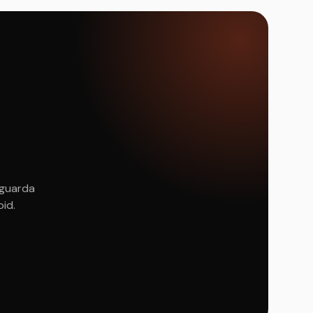
 guarda
oid.