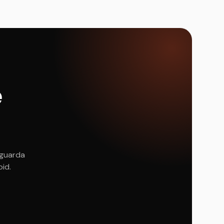
e
 guarda
oid.