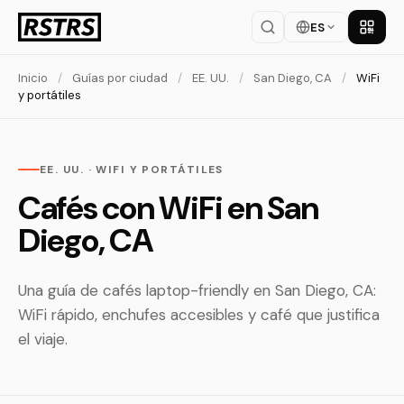
ES
Descar
Inicio
/
Guías por ciudad
/
EE. UU.
/
San Diego, CA
/
WiFi
y portátiles
EE. UU. · WIFI Y PORTÁTILES
Cafés con WiFi en San
Diego, CA
Una guía de cafés laptop-friendly en San Diego, CA:
WiFi rápido, enchufes accesibles y café que justifica
el viaje.