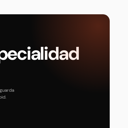
pecialidad
 guarda
oid.