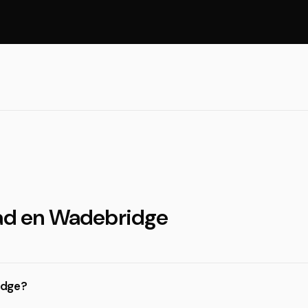
dad en Wadebridge
idge?