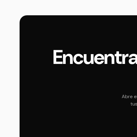
Encuentra
Abre e
tus