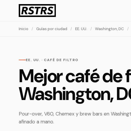
Inicio
/
Guías por ciudad
/
EE. UU.
/
Washington, DC
/
EE. UU. · CAFÉ DE FILTRO
Mejor café de f
Washington, 
Pour-over, V60, Chemex y brew bars en Washingto
afinado a mano.