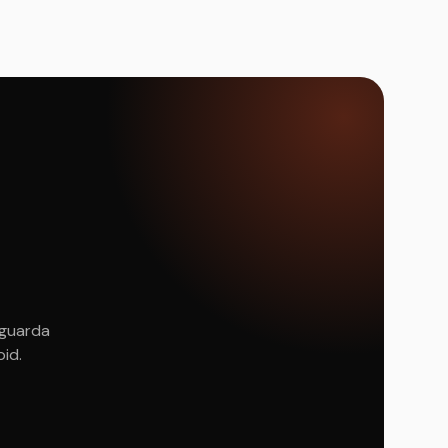
 guarda
oid.