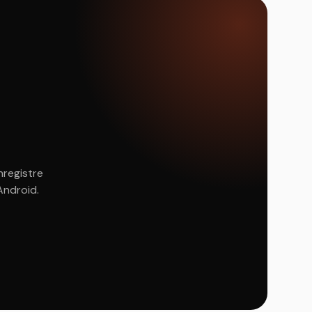
nregistre
Android.