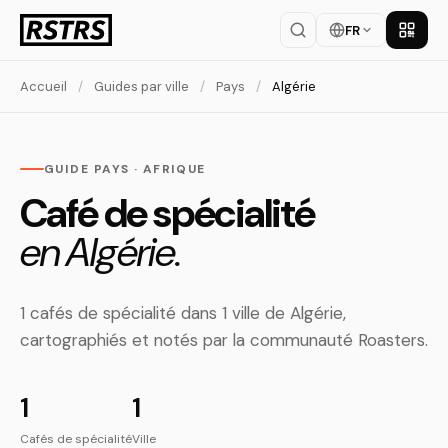
FR
Téléch
Accueil
/
Guides par ville
/
Pays
/
Algérie
GUIDE PAYS · AFRIQUE
Café de spécialité
en Algérie.
1 cafés de spécialité dans 1 ville de Algérie,
cartographiés et notés par la communauté Roasters.
1
1
Cafés de spécialité
Ville