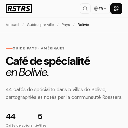
FR
Téléch
Accueil
/
Guides par ville
/
Pays
/
Bolivie
GUIDE PAYS · AMÉRIQUES
Café de spécialité
en Bolivie.
44 cafés de spécialité dans 5 villes de Bolivie,
cartographiés et notés par la communauté Roasters.
44
5
Cafés de spécialité
Villes