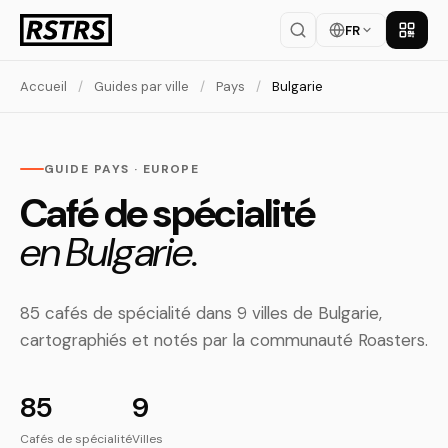
FR
Téléch
Accueil
/
Guides par ville
/
Pays
/
Bulgarie
GUIDE PAYS · EUROPE
Café de spécialité
en Bulgarie.
85 cafés de spécialité dans 9 villes de Bulgarie,
cartographiés et notés par la communauté Roasters.
85
9
Cafés de spécialité
Villes