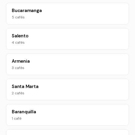
Bucaramanga
5 cafés
Salento
4 cafés
Armenia
3 cafés
Santa Marta
2 cafés
Baranquilla
1 café