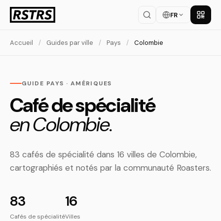
FR
Téléch
Accueil
/
Guides par ville
/
Pays
/
Colombie
GUIDE PAYS · AMÉRIQUES
Café de spécialité
en Colombie.
83 cafés de spécialité dans 16 villes de Colombie,
cartographiés et notés par la communauté Roasters.
83
16
Cafés de spécialité
Villes