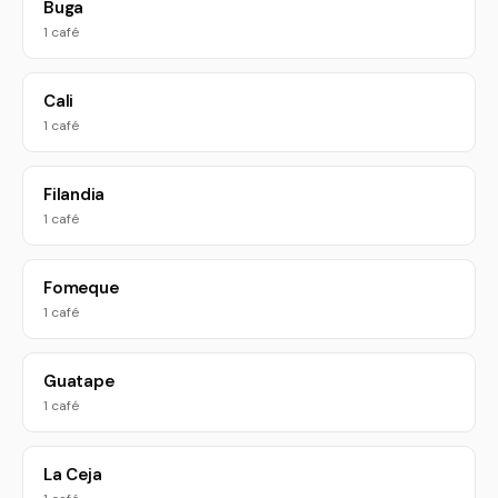
Buga
1 café
Cali
1 café
Filandia
1 café
Fomeque
1 café
Guatape
1 café
La Ceja