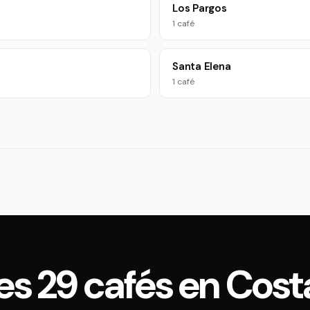
Los Pargos
1 café
Santa Elena
1 café
les 29 cafés en Cost