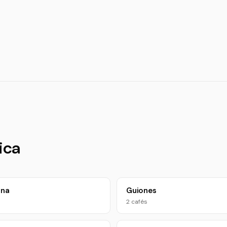
ica
una
Guiones
2 cafés