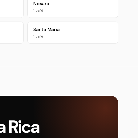
Nosara
1 café
Santa Maria
1 café
a Rica