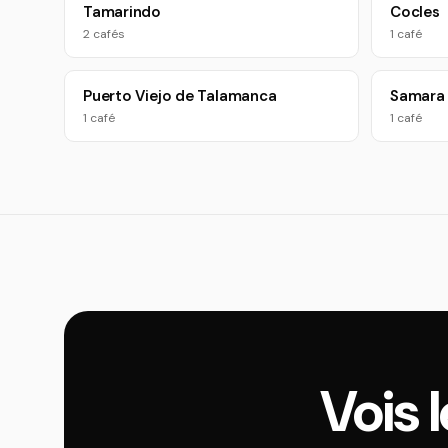
Tamarindo
Cocles
2 cafés
1 café
Puerto Viejo de Talamanca
Samara
1 café
1 café
Vois 