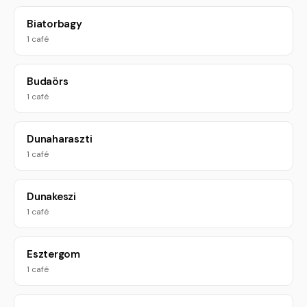
Biatorbagy
1 café
Budaörs
1 café
Dunaharaszti
1 café
Dunakeszi
1 café
Esztergom
1 café