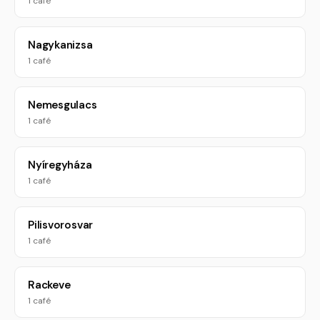
1 café
Nagykanizsa
1 café
Nemesgulacs
1 café
Nyíregyháza
1 café
Pilisvorosvar
1 café
Rackeve
1 café