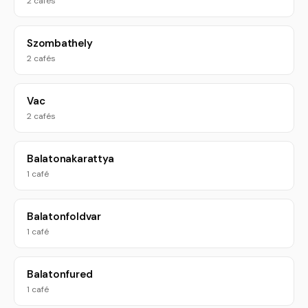
2 cafés
Szombathely
2 cafés
Vac
2 cafés
Balatonakarattya
1 café
Balatonfoldvar
1 café
Balatonfured
1 café