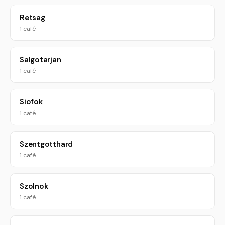
Retsag
1 café
Salgotarjan
1 café
Siofok
1 café
Szentgotthard
1 café
Szolnok
1 café