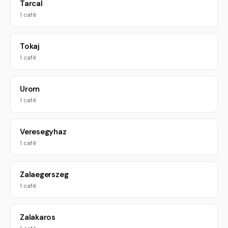
Tarcal
1 café
Tokaj
1 café
Urom
1 café
Veresegyhaz
1 café
Zalaegerszeg
1 café
Zalakaros