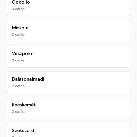
Godollo
3 cafés
Miskolc
3 cafés
Veszprem
3 cafés
Balatonalmadi
2 cafés
Kecskemét
2 cafés
Szekszard