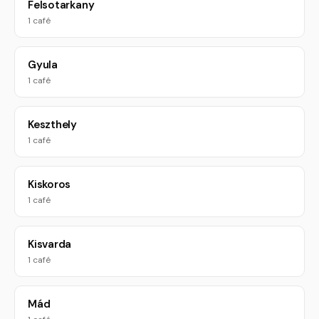
Felsotarkany
1 café
Gyula
1 café
Keszthely
1 café
Kiskoros
1 café
Kisvarda
1 café
Mád