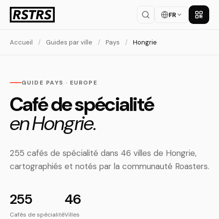
FR
Téléch
Accueil
/
Guides par ville
/
Pays
/
Hongrie
GUIDE PAYS · EUROPE
Café de spécialité
en Hongrie.
255 cafés de spécialité dans 46 villes de Hongrie,
cartographiés et notés par la communauté Roasters.
255
46
Cafés de spécialité
Villes