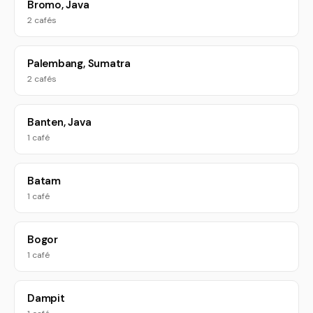
Bromo, Java
2 cafés
Palembang, Sumatra
2 cafés
Banten, Java
1 café
Batam
1 café
Bogor
1 café
Dampit