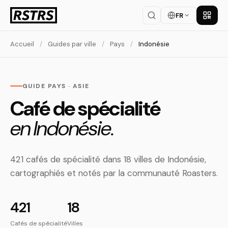
FR
Téléch
Accueil
/
Guides par ville
/
Pays
/
Indonésie
GUIDE PAYS · ASIE
Café de spécialité
en Indonésie.
421 cafés de spécialité dans 18 villes de Indonésie,
cartographiés et notés par la communauté Roasters.
421
18
Cafés de spécialité
Villes