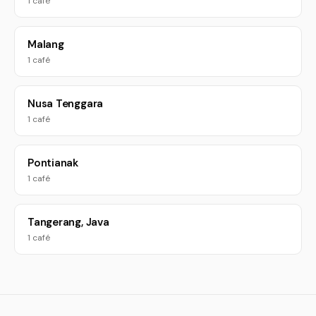
1 café
Malang
1 café
Nusa Tenggara
1 café
Pontianak
1 café
Tangerang, Java
1 café