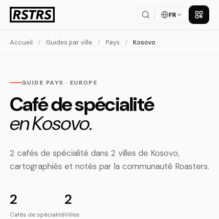
FR
Téléch
Accueil
/
Guides par ville
/
Pays
/
Kosovo
GUIDE PAYS · EUROPE
Café de spécialité
en Kosovo.
2 cafés de spécialité dans 2 villes de Kosovo,
cartographiés et notés par la communauté Roasters.
2
2
Cafés de spécialité
Villes