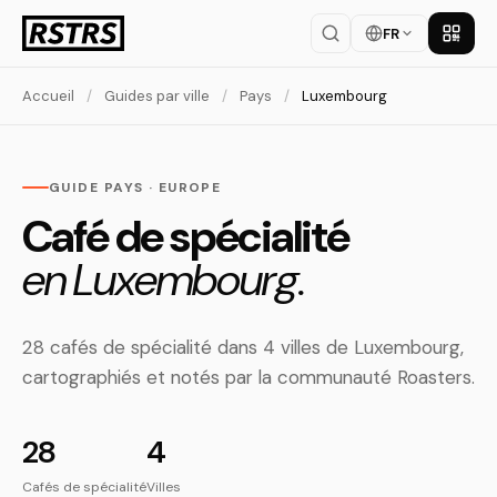
FR
Téléch
Accueil
/
Guides par ville
/
Pays
/
Luxembourg
GUIDE PAYS · EUROPE
Café de spécialité
en Luxembourg.
28 cafés de spécialité dans 4 villes de Luxembourg,
cartographiés et notés par la communauté Roasters.
28
4
Cafés de spécialité
Villes