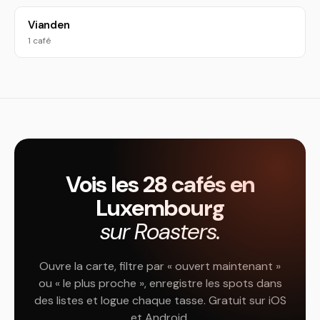
Vianden
1 café
Vois les 28 cafés en
Luxembourg
sur Roasters.
Ouvre la carte, filtre par « ouvert maintenant »
ou « le plus proche », enregistre les spots dans
des listes et logue chaque tasse. Gratuit sur iOS
et Android.